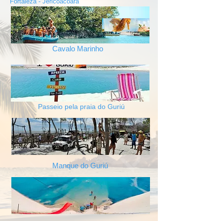
Fortaleza - Jericoacoara
Cavalo Marinho
Passeio pela praia do Guriú
Manque do Guriú