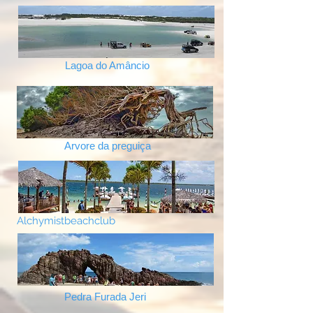
Lagoa do Amâncio
Arvore da preguiça
Alchymistbeachclub
Pedra Furada Jeri