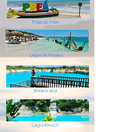
Praia do Preá
Lagoa do Paraiso
Buraco azul
Lagunbeach