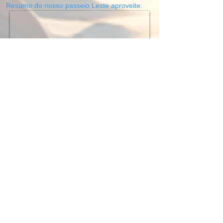
Resumo do nosso passeio Leste aproveite.
Nosso roteiro deste passeio é:
Árvore da Preguiça.
Saindo da vila, a primeira parada é na Árvore da Preguiça. O
adjetivo dessa atração, que virou cartão-postal, surgiu pelo seu
visual inusitado, ocasionado pela forte ação dos ventos, que
dá a impressão de que a árvore está deitada.
Praia do Preá.
Após essa atração, o passeio segue margeando o litoral até a
Praia do Preá, onde é possível fazer mais fotos, em especial
no l
etreiro que já virou ponto turístico.
Também é possível conhecer um pouco do artesanato local e
aproveitar para garantir boas compras e, assim, ainda ajudar o
turismo local. Assim como na Árvore da Preguiça, esta parada
também tem uma duração de 30 minutos.
Buraco Azul.
Hora de seguir para a mais recente atração e sensação da
região, o famoso Buraco Azul.
Sempre vamos ao Buraco Azul de Caiçara, que abre às 9:00h
e custa R$ 20.00 por pessoa, exceto acima de 60 anos e