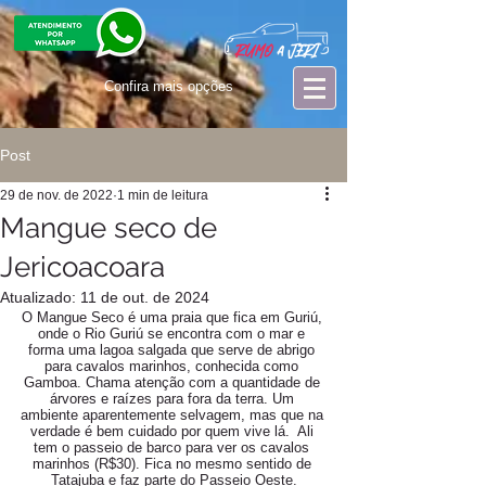
Confira mais opções
Post
29 de nov. de 2022
1 min de leitura
Mangue seco de
Jericoacoara
Atualizado:
11 de out. de 2024
O Mangue Seco é uma praia que fica em Guriú, 
onde o Rio Guriú se encontra com o mar e 
forma uma lagoa salgada que serve de abrigo 
para cavalos marinhos, conhecida como 
Gamboa. Chama atenção com a quantidade de 
árvores e raízes para fora da terra. Um 
ambiente aparentemente selvagem, mas que na 
verdade é bem cuidado por quem vive lá.  Ali 
tem o passeio de barco para ver os cavalos 
marinhos (R$30). Fica no mesmo sentido de 
Tatajuba e faz parte do Passeio Oeste.